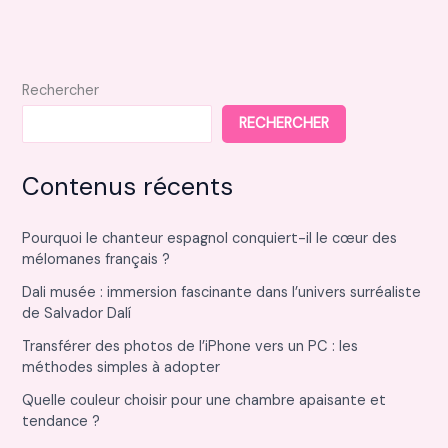
Qiara
pour
la
sécurité
Rechercher
de
RECHERCHER
votre
domicile
Contenus récents
Pourquoi le chanteur espagnol conquiert-il le cœur des
mélomanes français ?
Dali musée : immersion fascinante dans l’univers surréaliste
de Salvador Dalí
Transférer des photos de l’iPhone vers un PC : les
méthodes simples à adopter
Quelle couleur choisir pour une chambre apaisante et
tendance ?