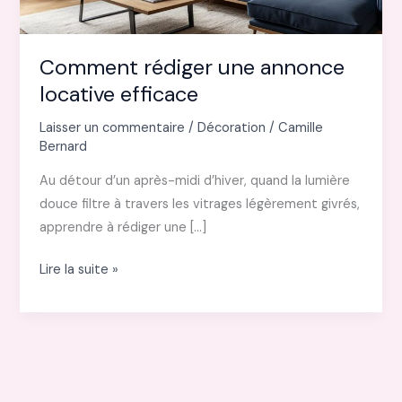
Comment rédiger une annonce
locative efficace
Laisser un commentaire
/
Décoration
/
Camille
Bernard
Au détour d’un après-midi d’hiver, quand la lumière
douce filtre à travers les vitrages légèrement givrés,
apprendre à rédiger une […]
Comment
Lire la suite »
rédiger
une
annonce
locative
efficace