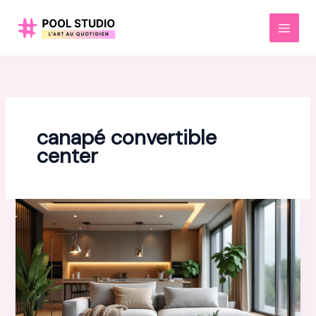
Aller
au
MAI
contenu
MEN
canapé convertible
center