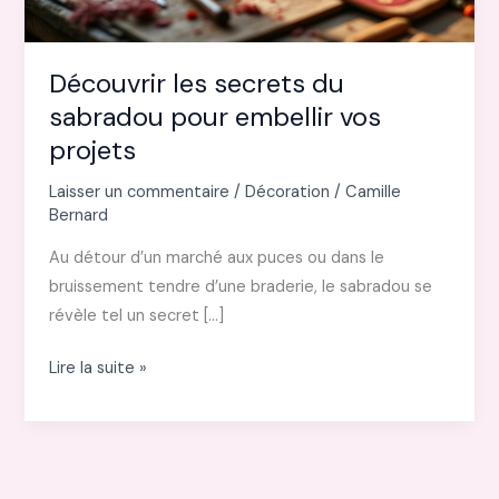
Découvrir les secrets du
sabradou pour embellir vos
projets
Laisser un commentaire
/
Décoration
/
Camille
Bernard
Au détour d’un marché aux puces ou dans le
bruissement tendre d’une braderie, le sabradou se
révèle tel un secret […]
Découvrir
Lire la suite »
les
secrets
du
sabradou