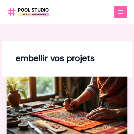
Aller
au
MAI
contenu
MEN
embellir vos projets