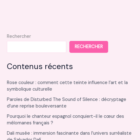
la
gestion
des
bénévoles
dans
Rechercher
votre
RECHERCHER
association
Contenus récents
Rose couleur : comment cette teinte influence l’art et la
symbolique culturelle
Paroles de Disturbed The Sound of Silence : décryptage
d’une reprise bouleversante
Pourquoi le chanteur espagnol conquiert-il le cœur des
mélomanes français ?
Dali musée : immersion fascinante dans l’univers surréaliste
de Salvador Dalí