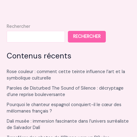
sauteuse
racetools
et
ses
Rechercher
fonctionnalités
RECHERCHER
Contenus récents
Rose couleur : comment cette teinte influence l’art et la
symbolique culturelle
Paroles de Disturbed The Sound of Silence : décryptage
d’une reprise bouleversante
Pourquoi le chanteur espagnol conquiert-il le cœur des
mélomanes français ?
Dali musée : immersion fascinante dans l’univers surréaliste
de Salvador Dalí