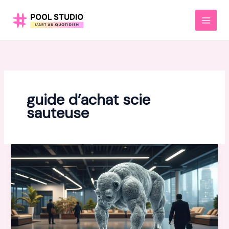
Aller
au
MAI
contenu
MEN
guide d’achat scie
sauteuse