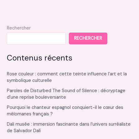
design
:
styles
et
Rechercher
inspirations
RECHERCHER
incontournables
Contenus récents
Rose couleur : comment cette teinte influence l’art et la
symbolique culturelle
Paroles de Disturbed The Sound of Silence : décryptage
d’une reprise bouleversante
Pourquoi le chanteur espagnol conquiert-il le cœur des
mélomanes français ?
Dali musée : immersion fascinante dans l’univers surréaliste
de Salvador Dalí