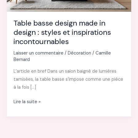
Table basse design made in
design : styles et inspirations
incontournables
Laisser un commentaire
/
Décoration
/
Camille
Bernard
L’article en bref Dans un salon baigné de lumières
tamisées, la table basse s’impose comme une pièce
à la fois […]
Table
Lire la suite »
basse
design
made
in