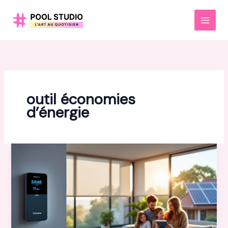
Aller
au
MAI
contenu
MEN
outil économies
d’énergie