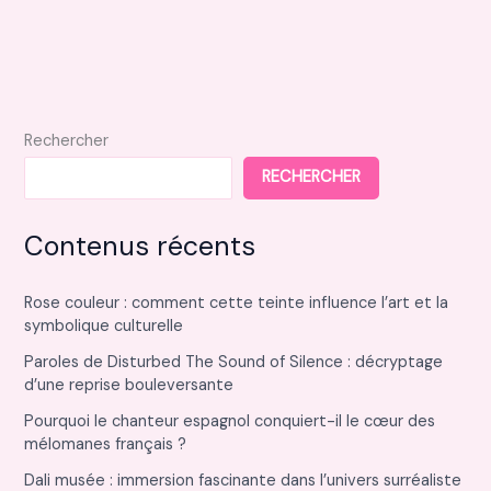
perceuse
visseuse
RaceTools
pour
vos
Rechercher
travaux
RECHERCHER
Contenus récents
Rose couleur : comment cette teinte influence l’art et la
symbolique culturelle
Paroles de Disturbed The Sound of Silence : décryptage
d’une reprise bouleversante
Pourquoi le chanteur espagnol conquiert-il le cœur des
mélomanes français ?
Dali musée : immersion fascinante dans l’univers surréaliste