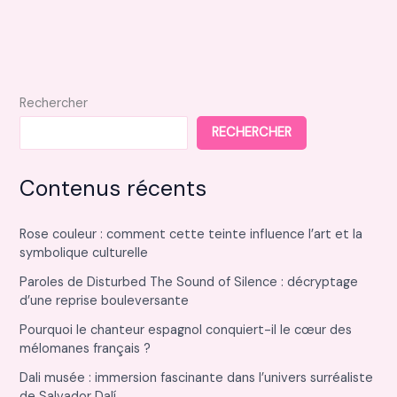
d’eau
de
pluie
chez
soi
Rechercher
RECHERCHER
Contenus récents
Rose couleur : comment cette teinte influence l’art et la
symbolique culturelle
Paroles de Disturbed The Sound of Silence : décryptage
d’une reprise bouleversante
Pourquoi le chanteur espagnol conquiert-il le cœur des
mélomanes français ?
Dali musée : immersion fascinante dans l’univers surréaliste
de Salvador Dalí