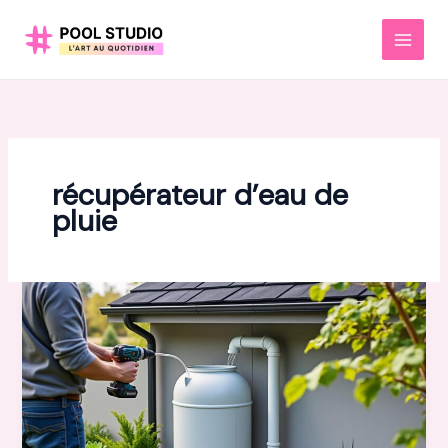
Aller
au
MAI
contenu
MEN
récupérateur d’eau de
pluie