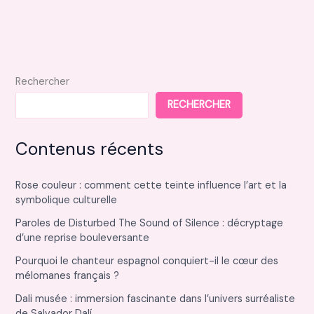
siporex
dans
la
construction
moderne
Rechercher
RECHERCHER
Contenus récents
Rose couleur : comment cette teinte influence l’art et la
symbolique culturelle
Paroles de Disturbed The Sound of Silence : décryptage
d’une reprise bouleversante
Pourquoi le chanteur espagnol conquiert-il le cœur des
mélomanes français ?
Dali musée : immersion fascinante dans l’univers surréaliste
de Salvador Dalí