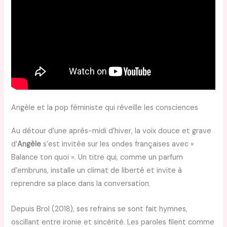
Angèle et la pop féministe qui réveille les consciences
Au détour d’une après-midi d’hiver, la voix douce et grave
d’
Angèle
s’est invitée sur les ondes françaises avec «
Balance ton quoi ». Un titre qui, comme un parfum
d’embruns, installe un climat de liberté et invite à
reprendre sa place dans la conversation.
Depuis Brol (2018), ses refrains se sont fait hymnes,
oscillant entre ironie et sincérité. Les paroles filent comme