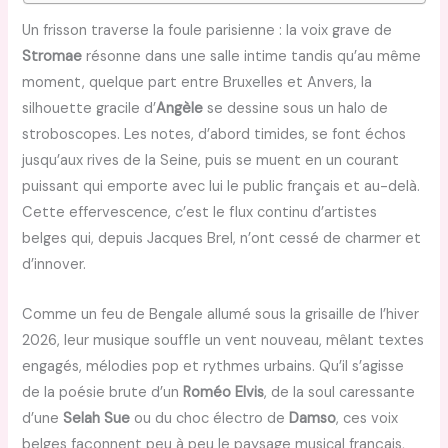
Un frisson traverse la foule parisienne : la voix grave de
Stromae
résonne dans une salle intime tandis qu’au même
moment, quelque part entre Bruxelles et Anvers, la
silhouette gracile d’
Angèle
se dessine sous un halo de
stroboscopes. Les notes, d’abord timides, se font échos
jusqu’aux rives de la Seine, puis se muent en un courant
puissant qui emporte avec lui le public français et au-delà.
Cette effervescence, c’est le flux continu d’artistes
belges qui, depuis Jacques Brel, n’ont cessé de charmer et
d’innover.
Comme un feu de Bengale allumé sous la grisaille de l’hiver
2026, leur musique souffle un vent nouveau, mêlant textes
engagés, mélodies pop et rythmes urbains. Qu’il s’agisse
de la poésie brute d’un
Roméo Elvis
, de la soul caressante
d’une
Selah Sue
ou du choc électro de
Damso
, ces voix
belges façonnent peu à peu le paysage musical français,