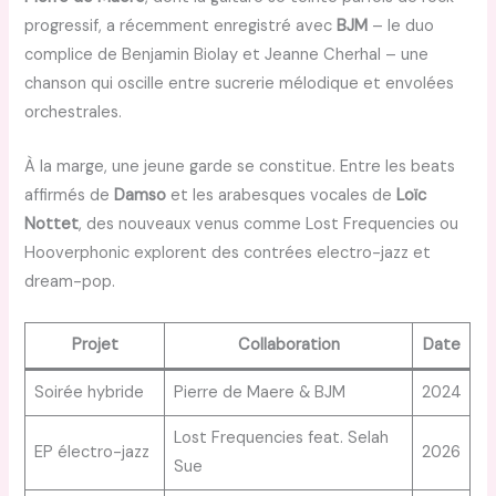
progressif, a récemment enregistré avec
BJM
– le duo
complice de Benjamin Biolay et Jeanne Cherhal – une
chanson qui oscille entre sucrerie mélodique et envolées
orchestrales.
À la marge, une jeune garde se constitue. Entre les beats
affirmés de
Damso
et les arabesques vocales de
Loïc
Nottet
, des nouveaux venus comme Lost Frequencies ou
Hooverphonic explorent des contrées electro-jazz et
dream-pop.
Projet
Collaboration
Date
Soirée hybride
Pierre de Maere & BJM
2024
Lost Frequencies feat. Selah
EP électro-jazz
2026
Sue