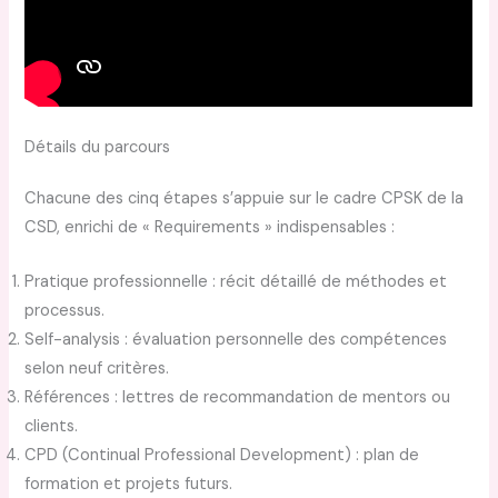
Détails du parcours
Chacune des cinq étapes s’appuie sur le cadre CPSK de la
CSD, enrichi de « Requirements » indispensables :
Pratique professionnelle : récit détaillé de méthodes et
processus.
Self-analysis : évaluation personnelle des compétences
selon neuf critères.
Références : lettres de recommandation de mentors ou
clients.
CPD (Continual Professional Development) : plan de
formation et projets futurs.