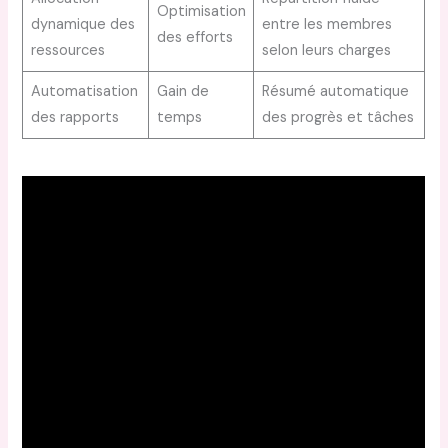
Optimisation
dynamique des
entre les membres
des efforts
ressources
selon leurs charges
Automatisation
Gain de
Résumé automatique
des rapports
temps
des progrès et tâches