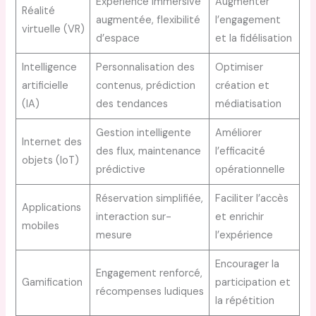
Experience immersive
Augmenter
Réalité
augmentée, flexibilité
l’engagement
virtuelle (VR)
d’espace
et la fidélisation
Intelligence
Personnalisation des
Optimiser
artificielle
contenus, prédiction
création et
(IA)
des tendances
médiatisation
Gestion intelligente
Améliorer
Internet des
des flux, maintenance
l’efficacité
objets (IoT)
prédictive
opérationnelle
Réservation simplifiée,
Faciliter l’accès
Applications
interaction sur-
et enrichir
mobiles
mesure
l’expérience
Encourager la
Engagement renforcé,
Gamification
participation et
récompenses ludiques
la répétition