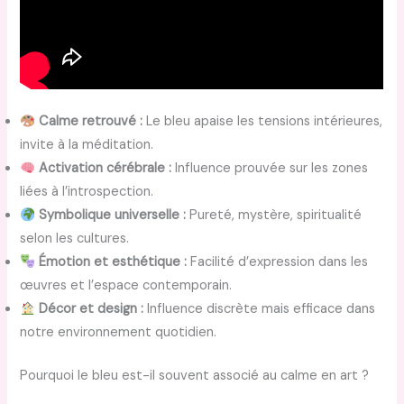
Calme retrouvé :
Le bleu apaise les tensions intérieures,
invite à la méditation.
Activation cérébrale :
Influence prouvée sur les zones
liées à l’introspection.
Symbolique universelle :
Pureté, mystère, spiritualité
selon les cultures.
Émotion et esthétique :
Facilité d’expression dans les
œuvres et l’espace contemporain.
Décor et design :
Influence discrète mais efficace dans
notre environnement quotidien.
Pourquoi le bleu est-il souvent associé au calme en art ?