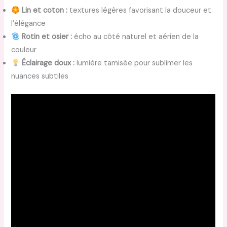
Lin et coton :
textures légères favorisant la douceur et
l’élégance
Rotin et osier :
écho au côté naturel et aérien de la
couleur
Éclairage doux :
lumière tamisée pour sublimer les
nuances subtiles