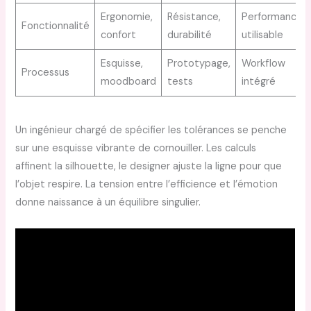
Ergonomie,
Résistance,
Performance
Fonctionnalité
confort
durabilité
utilisable
Esquisse,
Prototypage,
Workflow
Processus
moodboard
tests
intégré
Un ingénieur chargé de spécifier les tolérances se penche
sur une esquisse vibrante de cornouiller. Les calculs
affinent la silhouette, le designer ajuste la ligne pour que
l’objet respire. La tension entre l’efficience et l’émotion
donne naissance à un équilibre singulier.