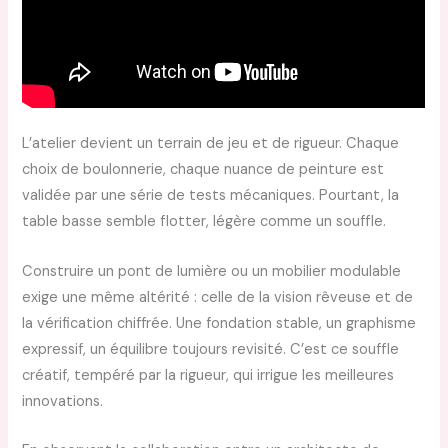
L’atelier devient un terrain de jeu et de rigueur. Chaque
choix de boulonnerie, chaque nuance de peinture est
validée par une série de tests mécaniques. Pourtant, la
table basse semble flotter, légère comme un souffle.
Construire un pont de lumière ou un mobilier modulable
exige une même altérité : celle de la vision rêveuse et de
la vérification chiffrée. Une fondation stable, un graphisme
expressif, un équilibre toujours revisité. C’est ce souffle
créatif, tempéré par la rigueur, qui irrigue les meilleures
innovations.