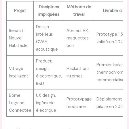
Disciplines
Méthode de
Projet
Livrable clé
impliquées
travail
Design
Renault
Ateliers VR,
intérieur,
Prototype 1:5
Nouvel
maquettes
CVAE,
validé en 2026
Habitacle
bois
acoustique
Product
Premier isolant
Vitrage
design,
Hackathons
thermochromiq
Intelligent
électronique,
internes
commercialisé
R&D
Borne
UX design,
Prototypage
Déploiement
Legrand
ingénierie
modulaire
pilote en 2026
Connectée
électrique