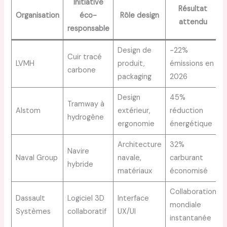
Initiative
Résultat
Organisation
éco-
Rôle design
attendu
responsable
Design de
-22%
Cuir tracé
LVMH
produit,
émissions en
carbone
packaging
2026
Design
45%
Tramway à
Alstom
extérieur,
réduction
hydrogène
ergonomie
énergétique
Architecture
32%
Navire
Naval Group
navale,
carburant
hybride
matériaux
économisé
Collaboration
Dassault
Logiciel 3D
Interface
mondiale
Systèmes
collaboratif
UX/UI
instantanée