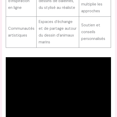
d’inspiration
dessins de baleines,
multiplie les
en ligne
du stylisé au réaliste
approches
Espaces d’échange
Soutien et
Communautés
et de partage autour
conseils
artistiques
du dessin d’animaux
personnalisés
marins