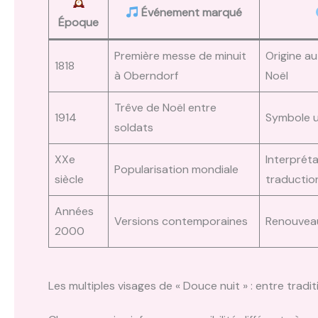
Événement marqué
Époque
Première messe de minuit
Origine a
1818
à Oberndorf
Noël
Trêve de Noël entre
1914
Symbole u
soldats
XXe
Interpréta
Popularisation mondiale
siècle
traducti
Années
Versions contemporaines
Renouveau
2000
Les multiples visages de « Douce nuit » : entre tradi