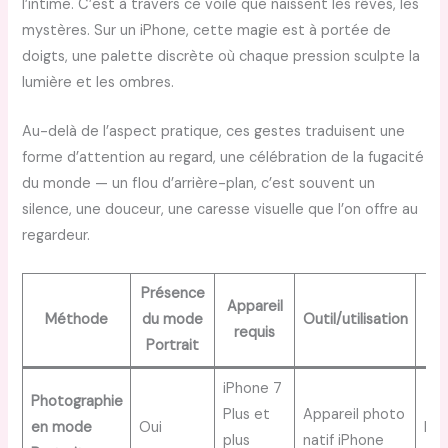
l’intime. C’est à travers ce voile que naissent les rêves, les
mystères. Sur un iPhone, cette magie est à portée de
doigts, une palette discrète où chaque pression sculpte la
lumière et les ombres.
Au-delà de l’aspect pratique, ces gestes traduisent une
forme d’attention au regard, une célébration de la fugacité
du monde — un flou d’arrière-plan, c’est souvent un
silence, une douceur, une caresse visuelle que l’on offre au
regardeur.
Présence
Appareil
Méthode
du mode
Outil/utilisation
Di
requis
Portrait
iPhone 7
Photographie
Plus et
Appareil photo
en mode
Oui
Fac
plus
natif iPhone