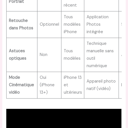
Portrait
récent
Tous
Application
Retouche
Optionnel
modèles
Photos
Sim
dans Photos
iPhone
intégrée
Technique
Astuces
Tous
manuelle sans
Non
Acc
optiques
modèles
outil
numérique
Mode
Oui
iPhone 13
Appareil photo
Cinématique
(iPhone
et
Mo
natif (vidéo)
vidéo
13+)
ultérieurs