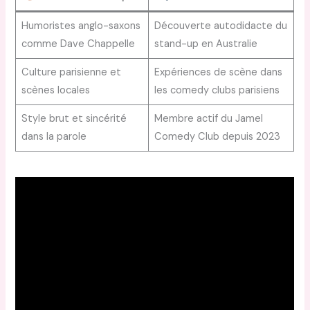
Humoristes anglo-saxons
Découverte autodidacte du
comme Dave Chappelle
stand-up en Australie
Culture parisienne et
Expériences de scène dans
scènes locales
les comedy clubs parisiens
Style brut et sincérité
Membre actif du Jamel
dans la parole
Comedy Club depuis 2023