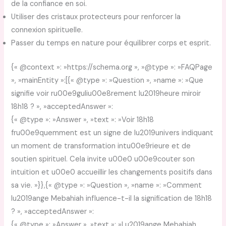
de la confiance en soi.
Utiliser des cristaux protecteurs pour renforcer la
connexion spirituelle.
Passer du temps en nature pour équilibrer corps et esprit.
{« @context »: »https://schema.org », »@type »: »FAQPage
», »mainEntity »:[{« @type »: »Question », »name »: »Que
signifie voir ru00e9guliu00e8rement lu2019heure miroir
18h18 ? », »acceptedAnswer »:
{« @type »: »Answer », »text »: »Voir 18h18
fru00e9quemment est un signe de lu2019univers indiquant
un moment de transformation intu00e9rieure et de
soutien spirituel. Cela invite u00e0 u00e9couter son
intuition et u00e0 accueillir les changements positifs dans
sa vie. »}},{« @type »: »Question », »name »: »Comment
lu2019ange Mebahiah influence-t-il la signification de 18h18
? », »acceptedAnswer »:
{« @type »: »Answer », »text »: »Lu2019ange Mebahiah,