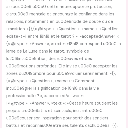
associu00e9 u00e0 cette heure, apporte protection,
clartu00e9 mentale et encourage la confiance dans les
relations, notamment en pu00e9riode de doute ou de
transition. »}},{« @type »: »Question », »name »: »Quel lien
existe-t-il entre 18h18 et le tarot ? », »acceptedAnswer »:
{« @type »: »Answer », »text »: »18h18 correspond u00e0 la
lame de La Lune dans le tarot, symbole de
lu2019intu00e9rition, des ru00eaves et des
u00e9motions profondes. Elle invite u00e0 accepter les
zones du2019ombre pour u00e9voluer sereinement. »}},
{« @type »: »Question », »name »: »Comment
intu00e9grer la signification de 18h18 dans la vie
professionnelle ? », »acceptedAnswer »:
{« @type »: »Answer », »text »: »Cette heure soutient les
projets cru00e9atifs et spirituels, incitant u00e0
u00e9couter son inspiration pour sortir des sentiers
battus et reconnau00eetre ses talents cachu00e9s. »}},