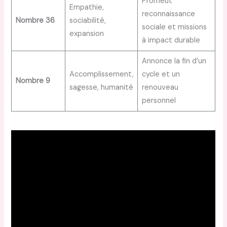
Promeut
Empathie,
reconnaissance
Nombre 36
sociabilité,
sociale et missions
expansion
à impact durable
Annonce la fin d’un
Accomplissement,
cycle et un
Nombre 9
sagesse, humanité
renouveau
personnel