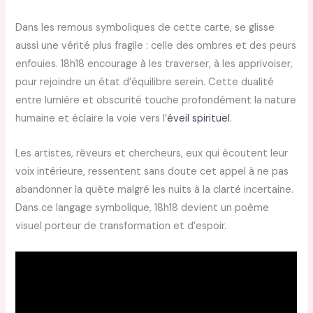
Dans les remous symboliques de cette carte, se glisse
aussi une vérité plus fragile : celle des ombres et des peurs
enfouies. 18h18 encourage à les traverser, à les apprivoiser,
pour rejoindre un état d’équilibre serein. Cette dualité
entre lumière et obscurité touche profondément la nature
humaine et éclaire la voie vers l’
éveil spirituel
.
Les artistes, rêveurs et chercheurs, eux qui écoutent leur
voix intérieure, ressentent sans doute cet appel à ne pas
abandonner la quête malgré les nuits à la clarté incertaine.
Dans ce langage symbolique, 18h18 devient un poème
visuel porteur de transformation et d’espoir.