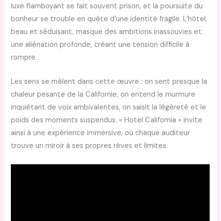
luxe flamboyant se fait souvent prison, et la poursuite du
bonheur se trouble en quête d’une identité fragile. L’hôtel,
beau et séduisant, masque des ambitions inassouvies et
une aliénation profonde, créant une tension difficile à
rompre.
Les sens se mêlent dans cette œuvre : on sent presque la
chaleur pesante de la Californie, on entend le murmure
inquiétant de voix ambivalentes, on saisit la légèreté et le
poids des moments suspendus. « Hotel California » invite
ainsi à une expérience immersive, où chaque auditeur
trouve un miroir à ses propres rêves et limites.