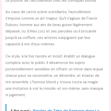
Le pouvoir de l’autodérision chez les comiques blonds
Au cœur de cette scène scintillante, l’autodérision
s’impose comme un art majeur. Qu’il s’agisse de Franck
Dubosc, homme aux airs de beau gosse légèrement
dépassé, ou d’Alex Lutz et ses parodies où il brocarde
jusqu’à sa coiffure, ces artistes subjuguent par leur
capacité à rire d’eux-mêmes.
Ce style, à la fois tendre et incisif, établit un dialogue
complice avec le public. Il désamorce les sujets
potentiellement sensibles en offrant un miroir dans lequel
chacun peut se reconnaître, se détendre, et éclater de
rire ensemble. L’humour blond y trouve toute sa magie :
une invitation à voir le monde, et soi-même, sans masque
ni jugement.
A lire aussi :
Paroles de Zaho de Sagazan dans La