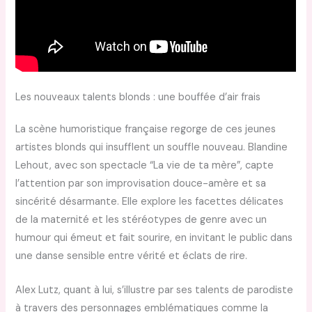
Les nouveaux talents blonds : une bouffée d’air frais
La scène humoristique française regorge de ces jeunes
artistes blonds qui insufflent un souffle nouveau. Blandine
Lehout, avec son spectacle “La vie de ta mère”, capte
l’attention par son improvisation douce-amère et sa
sincérité désarmante. Elle explore les facettes délicates
de la maternité et les stéréotypes de genre avec un
humour qui émeut et fait sourire, en invitant le public dans
une danse sensible entre vérité et éclats de rire.
Alex Lutz, quant à lui, s’illustre par ses talents de parodiste
à travers des personnages emblématiques comme la