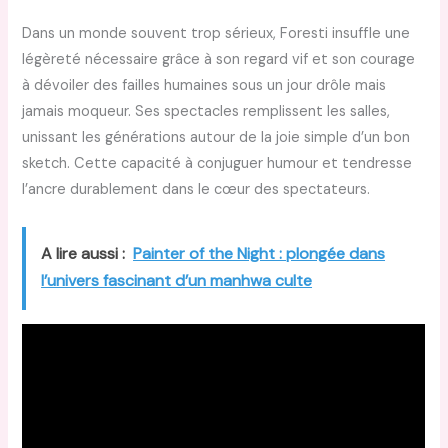
Dans un monde souvent trop sérieux, Foresti insuffle une
légèreté nécessaire grâce à son regard vif et son courage
à dévoiler des failles humaines sous un jour drôle mais
jamais moqueur. Ses spectacles remplissent les salles,
unissant les générations autour de la joie simple d’un bon
sketch. Cette capacité à conjuguer humour et tendresse
l’ancre durablement dans le cœur des spectateurs.
A lire aussi :
Painter of the Night : plongée dans
l’univers fascinant d’un manhwa culte