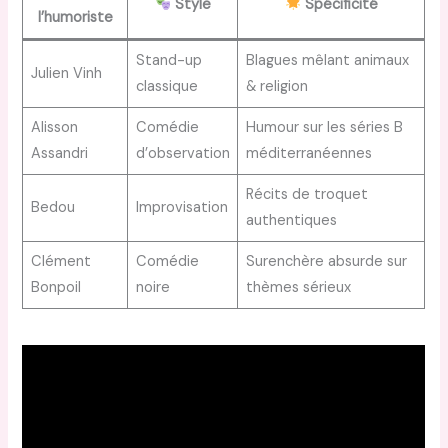
Style
Spécificité
l’humoriste
Stand-up
Blagues mêlant animaux
Julien Vinh
classique
& religion
Alisson
Comédie
Humour sur les séries B
Assandri
d’observation
méditerranéennes
Récits de troquet
Bedou
Improvisation
authentiques
Clément
Comédie
Surenchère absurde sur
Bonpoil
noire
thèmes sérieux