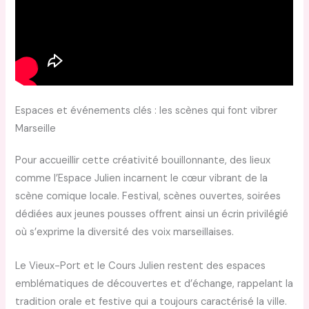
Espaces et événements clés : les scènes qui font vibrer
Marseille
Pour accueillir cette créativité bouillonnante, des lieux
comme l’Espace Julien incarnent le cœur vibrant de la
scène comique locale. Festival, scènes ouvertes, soirées
dédiées aux jeunes pousses offrent ainsi un écrin privilégié
où s’exprime la diversité des voix marseillaises.
Le Vieux-Port et le Cours Julien restent des espaces
emblématiques de découvertes et d’échange, rappelant la
tradition orale et festive qui a toujours caractérisé la ville.