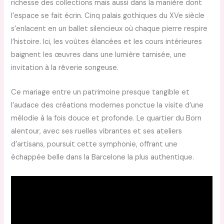
richesse des collections mais aussi dans la manière dont
l’espace se fait écrin. Cinq palais gothiques du XVe siècle
s’enlacent en un ballet silencieux où chaque pierre respire
l’histoire. Ici, les voûtes élancées et les cours intérieures
baignent les œuvres dans une lumière tamisée, une
invitation à la rêverie songeuse.
Ce mariage entre un patrimoine presque tangible et
l’audace des créations modernes ponctue la visite d’une
mélodie à la fois douce et profonde. Le quartier du Born
alentour, avec ses ruelles vibrantes et ses ateliers
d’artisans, poursuit cette symphonie, offrant une
échappée belle dans la Barcelone la plus authentique.