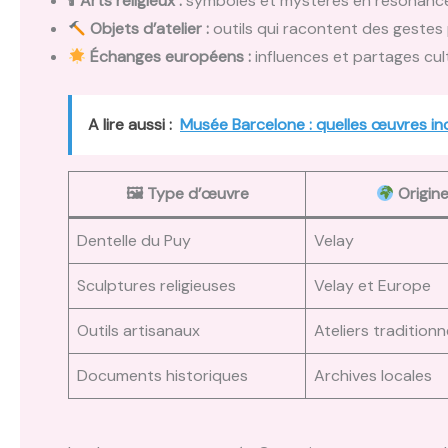
🕯
Arts religieux :
symboles et mystères en résonance 
Objets d’atelier :
outils qui racontent des gestes
Échanges européens :
influences et partages cult
A lire aussi :
Musée Barcelone : quelles œuvres inc
🖼 Type d’œuvre
Origin
Dentelle du Puy
Velay
Sculptures religieuses
Velay et Europe
Outils artisanaux
Ateliers traditionn
Documents historiques
Archives locales