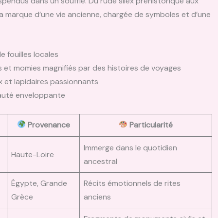
spendus dans un souffle. Du rude silex préhistorique aux
la marque d’une vie ancienne, chargée de symboles et d’une
e fouilles locales
s et momies magnifiés par des histoires de voyages
 et lapidaires passionnants
eauté enveloppante
Provenance
Particularité
Immerge dans le quotidien
Haute-Loire
ancestral
Égypte, Grande
Récits émotionnels de rites
Grèce
anciens