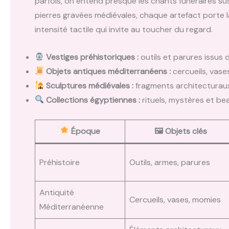
parfois, on entend presque les chants funéraires su
pierres gravées médiévales, chaque artefact porte 
intensité tactile qui invite au toucher du regard.
Vestiges préhistoriques :
outils et parures issus d
Objets antiques méditerranéens :
cercueils, vase
Sculptures médiévales :
fragments architecturaux
Collections égyptiennes :
rituels, mystères et b
Époque
🖼 Objets clés
Préhistoire
Outils, armes, parures
Antiquité
Cercueils, vases, momies
Méditerranéenne