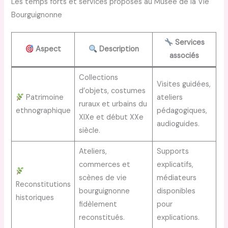
Les temps forts et services proposés au Musée de la Vie
Bourguignonne
Services
Aspect
Description
associés
Collections
Visites guidées,
d’objets, costumes
Patrimoine
ateliers
ruraux et urbains du
ethnographique
pédagogiques,
XIXe et début XXe
audioguides.
siècle.
Ateliers,
Supports
commerces et
explicatifs,
scènes de vie
médiateurs
Reconstitutions
bourguignonne
disponibles
historiques
fidèlement
pour
reconstitués.
explications.