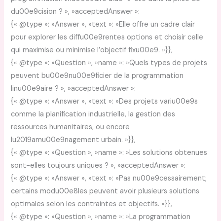
du00e9cision ? », »acceptedAnswer »:
{« @type »: »Answer », »text »: »Elle offre un cadre clair
pour explorer les diffu00e9rentes options et choisir celle
qui maximise ou minimise l’objectif fixu00e9. »}},
{« @type »: »Question », »name »: »Quels types de projets
peuvent bu00e9nu00e9ficier de la programmation
linu00e9aire ? », »acceptedAnswer »:
{« @type »: »Answer », »text »: »Des projets variu00e9s
comme la planification industrielle, la gestion des
ressources humanitaires, ou encore
lu2019amu00e9nagement urbain. »}},
{« @type »: »Question », »name »: »Les solutions obtenues
sont-elles toujours uniques ? », »acceptedAnswer »:
{« @type »: »Answer », »text »: »Pas nu00e9cessairement;
certains modu00e8les peuvent avoir plusieurs solutions
optimales selon les contraintes et objectifs. »}},
{« @type »: »Question », »name »: »La programmation