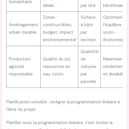
humanitaire
délais
par site
bénéficiaires
Zones
Surface
Optimiser
Aménagement
constructibles,
à bâtir
l’équilibre
urbain durable
budget, impact
par
socio-
environnemental
secteur
économique
Quantité
Production
Qualité du sol,
de
Maximiser
agricole
ressources en
cultures
rendement
responsable
eau, coûts
par
et durabilité
parcelle
Planification sensible : intégrer la programmation linéaire à
l’âme du projet
Planifier avec la programmation linéaire, c’est inviter la