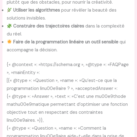
plutôt que des obstacles, pour nourrir la créativité.
Utiliser les algorithmes
pour révéler la beauté des
solutions invisibles.
Construire des trajectoires claires
dans la complexité
du réel.
Faire de la programmation linéaire un outil sensible
qui
accompagne la décision.
{« @context »: »https://schema.org », »@type »: »FAQPage
», »mainEntity »:
[{« @type »: »Question », »name »: »Qu’est-ce que la
programmation linu00e9aire ? », »acceptedAnswer »:
{« @type »: »Answer », »text »: »C’est une mu00e9thode
mathu00e9matique permettant d’optimiser une fonction
objective tout en respectant des contraintes
linu00e9aires. »}},
{« @type »: »Question », »name »: »Comment la
programmation linu00e9aire aide-t-elle dans la prise de