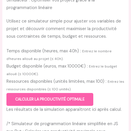
Simulateur : Optimiser vos projets grâce à la
programmation linéaire
Utilisez ce simulateur simple pour ajuster vos variables de
projet et découvrir comment maximiser la productivité
sous contraintes de temps, budget et ressources.
Formulaire pour entrer les valeurs des variables : Temps (heure
Temps disponible (heures, max 40h) :
Entrez le nombre
d’heures alloué au projet (≤ 40h).
Budget disponible (euros, max 10000€) :
Entrez le budget
alloué (≤ 10000€).
Ressources disponibles (unités limitées, max 100) :
Entrez les
ressources disponibles (≤ 100 unités).
CALCULER LA PRODUCTIVITÉ OPTIMALE
Les résultats de la simulation apparaîtront ici après calcul.
/* Simulateur de programmation linéaire simplifiée en JS