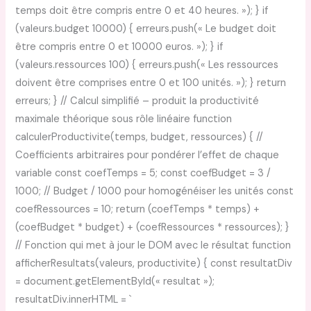
temps doit être compris entre 0 et 40 heures. »); } if
(valeurs.budget 10000) { erreurs.push(« Le budget doit
être compris entre 0 et 10000 euros. »); } if
(valeurs.ressources 100) { erreurs.push(« Les ressources
doivent être comprises entre 0 et 100 unités. »); } return
erreurs; } // Calcul simplifié – produit la productivité
maximale théorique sous rôle linéaire function
calculerProductivite(temps, budget, ressources) { //
Coefficients arbitraires pour pondérer l’effet de chaque
variable const coefTemps = 5; const coefBudget = 3 /
1000; // Budget / 1000 pour homogénéiser les unités const
coefRessources = 10; return (coefTemps * temps) +
(coefBudget * budget) + (coefRessources * ressources); }
// Fonction qui met à jour le DOM avec le résultat function
afficherResultats(valeurs, productivite) { const resultatDiv
= document.getElementById(« resultat »);
resultatDiv.innerHTML = `