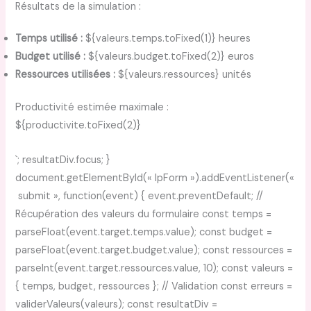
Résultats de la simulation :
Temps utilisé :
${valeurs.temps.toFixed(1)} heures
Budget utilisé :
${valeurs.budget.toFixed(2)} euros
Ressources utilisées :
${valeurs.ressources} unités
Productivité estimée maximale :
${productivite.toFixed(2)}
`; resultatDiv.focus; }
document.getElementById(« lpForm »).addEventListener(«
submit », function(event) { event.preventDefault; //
Récupération des valeurs du formulaire const temps =
parseFloat(event.target.temps.value); const budget =
parseFloat(event.target.budget.value); const ressources =
parseInt(event.target.ressources.value, 10); const valeurs =
{ temps, budget, ressources }; // Validation const erreurs =
validerValeurs(valeurs); const resultatDiv =