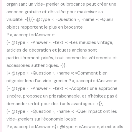
organisant un vide-grenier ou brocante peut créer une
annonce gratuite et détaillée pour maximiser sa
visibilité. »}},{« @type »: »Question », »name »: »Quels
objets rapportent le plus en brocante
? », »acceptedAnswer »:
{« @type »: »Answer », »text »: »Les meubles vintage,
articles de décoration et jouets anciens sont
particulièrement prisés, tout comme les vêtements et
accessoires authentiques. »}},
{« @type »: »Question », »name »: »Comment bien
négocier lors d’un vide-grenier ? », »acceptedAnswer »:
{« @type »: »Answer », »text »: »Adoptez une approche
sincère, proposez un prix raisonnable, et n’hésitez pas à
demander un lot pour des tarifs avantageux. »}},
{« @type »: »Question », »name »: »Quel impact ont les
vide-greniers sur l’économie locale
? », »acceptedAnswer »:{« @type »: »Answer », »text »: »Ils