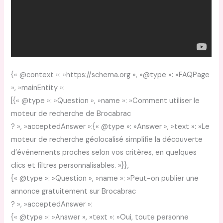
{« @context »: »https://schema.org », »@type »: »FAQPage
», »mainEntity »:
[{« @type »: »Question », »name »: »Comment utiliser le
moteur de recherche de Brocabrac
? », »acceptedAnswer »:{« @type »: »Answer », »text »: »Le
moteur de recherche géolocalisé simplifie la découverte
d’événements proches selon vos critères, en quelques
clics et filtres personnalisables. »}},
{« @type »: »Question », »name »: »Peut-on publier une
annonce gratuitement sur Brocabrac
? », »acceptedAnswer »:
{« @type »: »Answer », »text »: »Oui, toute personne