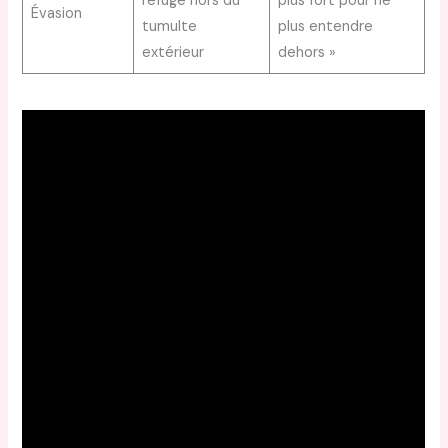
refuge hors du
plus fort pour ne
Évasion
tumulte
plus entendre
extérieur
dehors »