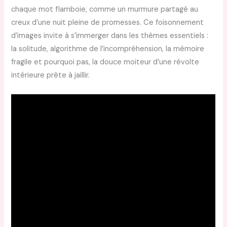
chaque mot flamboie, comme un murmure partagé au
creux d’une nuit pleine de promesses. Ce foisonnement
d’images invite à s’immerger dans les thèmes essentiels :
la solitude, algorithme de l’incompréhension, la mémoire
fragile et pourquoi pas, la douce moiteur d’une révolte
intérieure prête à jaillir.