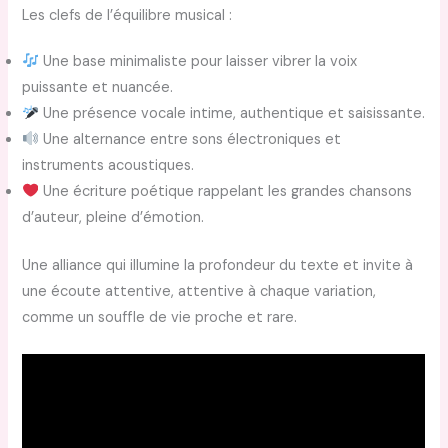
Les clefs de l’équilibre musical :
Une base minimaliste pour laisser vibrer la voix
puissante et nuancée.
Une présence vocale intime, authentique et saisissante.
Une alternance entre sons électroniques et
instruments acoustiques.
Une écriture poétique rappelant les grandes chansons
d’auteur, pleine d’émotion.
Une alliance qui illumine la profondeur du texte et invite à
une écoute attentive, attentive à chaque variation,
comme un souffle de vie proche et rare.