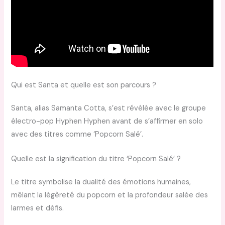
Qui est Santa et quelle est son parcours ?
Santa, alias Samanta Cotta, s’est révélée avec le groupe
électro-pop Hyphen Hyphen avant de s’affirmer en solo
avec des titres comme ‘Popcorn Salé’.
Quelle est la signification du titre ‘Popcorn Salé’ ?
Le titre symbolise la dualité des émotions humaines,
mêlant la légèreté du popcorn et la profondeur salée des
larmes et défis.