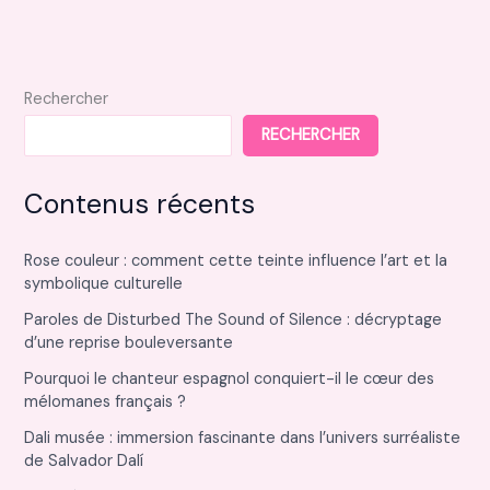
et
conseils
pour
vos
Rechercher
projets
RECHERCHER
Contenus récents
Rose couleur : comment cette teinte influence l’art et la
symbolique culturelle
Paroles de Disturbed The Sound of Silence : décryptage
d’une reprise bouleversante
Pourquoi le chanteur espagnol conquiert-il le cœur des
mélomanes français ?
Dali musée : immersion fascinante dans l’univers surréaliste
de Salvador Dalí