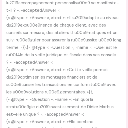
lu2019accompagnement personnalisu00e9 se manifeste-
t-il ? », »acceptedAnswer »:
{« @type »: »Answer », »text »: »Il su2019adapte au niveau
du2019expu00e9rience de chaque client, avec des
conseils sur mesure, des ateliers thu00e9matiques et un
suivi ru00e9gulier pour assurer la ru00e9ussite u00e0 long
terme. »}},{« @type »: »Question », »name »: »Quel est le
ru00f4le de la veille juridique et fiscale dans ses conseils
? », »acceptedAnswer »:
{« @type »: »Answer », »text »: »Cette veille permet
du2019optimiser les montages financiers et de
su00e9curiser les transactions en conformitu00e9 avec
les u00e9volutions ru00e9glementaires. »}},
{« @type »: »Question », »name »: »En quoi la
stratu00e9gie du2019investissement de Didier Mathus
est-elle unique ? », »acceptedAnswer »:
{« @type »: »Answer », »text »: »Elle combine