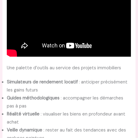
Une palette d’outils au service des projets immobiliers
Simulateurs de rendement locatif
: anticiper précisément
les gains futurs
Guides méthodologiques
: accompagner les démarches
pas à pas
Réalité virtuelle
: visualiser les biens en profondeur avant
achat
Veille dynamique
: rester au fait des tendances avec des