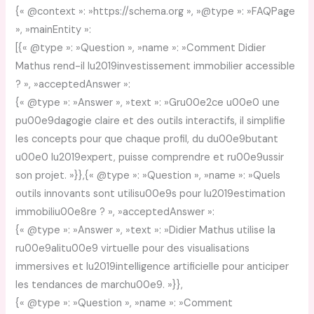
{« @context »: »https://schema.org », »@type »: »FAQPage
», »mainEntity »:
[{« @type »: »Question », »name »: »Comment Didier
Mathus rend-il lu2019investissement immobilier accessible
? », »acceptedAnswer »:
{« @type »: »Answer », »text »: »Gru00e2ce u00e0 une
pu00e9dagogie claire et des outils interactifs, il simplifie
les concepts pour que chaque profil, du du00e9butant
u00e0 lu2019expert, puisse comprendre et ru00e9ussir
son projet. »}},{« @type »: »Question », »name »: »Quels
outils innovants sont utilisu00e9s pour lu2019estimation
immobiliu00e8re ? », »acceptedAnswer »:
{« @type »: »Answer », »text »: »Didier Mathus utilise la
ru00e9alitu00e9 virtuelle pour des visualisations
immersives et lu2019intelligence artificielle pour anticiper
les tendances de marchu00e9. »}},
{« @type »: »Question », »name »: »Comment