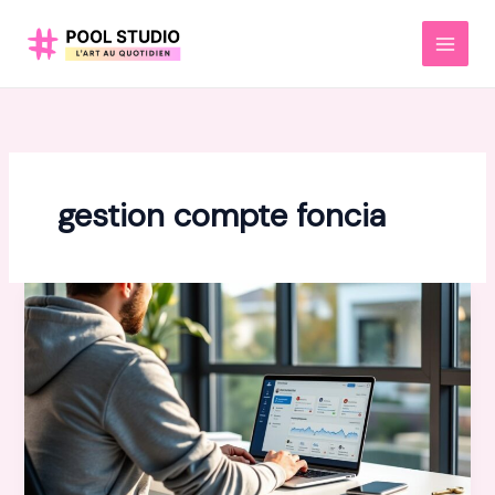
Aller
au
MAI
contenu
MEN
gestion compte foncia