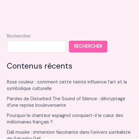
votre
espace
foncia
mon
compte
Rechercher
RECHERCHER
Contenus récents
Rose couleur : comment cette teinte influence l’art et la
symbolique culturelle
Paroles de Disturbed The Sound of Silence : décryptage
d’une reprise bouleversante
Pourquoi le chanteur espagnol conquiert-il le cœur des
mélomanes français ?
Dali musée : immersion fascinante dans l’univers surréaliste
de Salvador Dalí