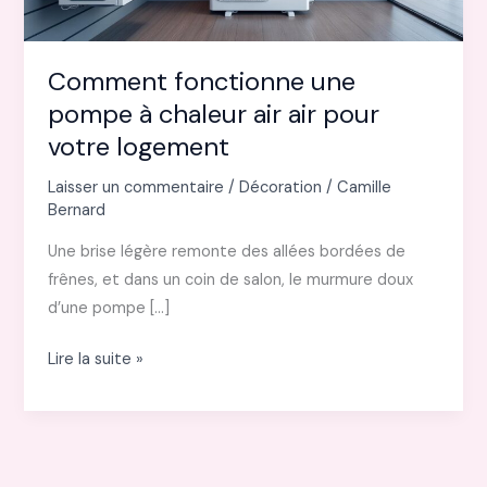
Comment fonctionne une
pompe à chaleur air air pour
votre logement
Laisser un commentaire
/
Décoration
/
Camille
Bernard
Une brise légère remonte des allées bordées de
frênes, et dans un coin de salon, le murmure doux
d’une pompe […]
Comment
Lire la suite »
fonctionne
une
pompe
à