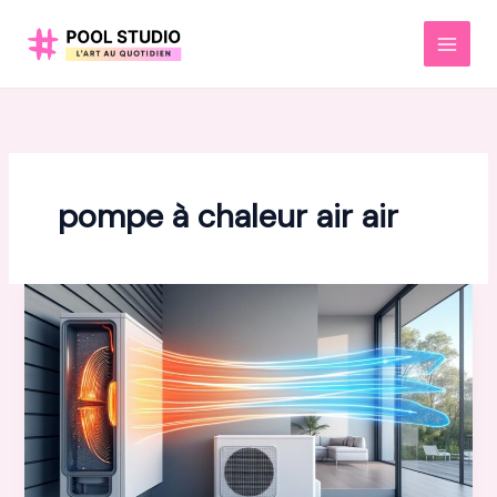
Aller
au
MAI
contenu
MEN
pompe à chaleur air air