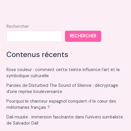
chaleur
air
air
pour
Rechercher
votre
RECHERCHER
logement
Contenus récents
Rose couleur : comment cette teinte influence l’art et la
symbolique culturelle
Paroles de Disturbed The Sound of Silence : décryptage
d’une reprise bouleversante
Pourquoi le chanteur espagnol conquiert-il le cœur des
mélomanes français ?
Dali musée : immersion fascinante dans l’univers surréaliste
de Salvador Dalí