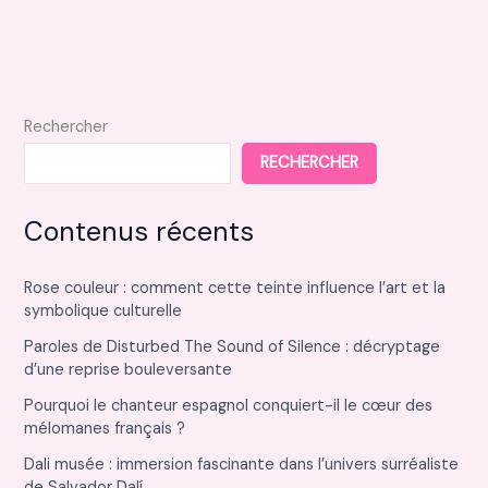
la
gestion
des
bénévoles
dans
Rechercher
votre
RECHERCHER
association
Contenus récents
Rose couleur : comment cette teinte influence l’art et la
symbolique culturelle
Paroles de Disturbed The Sound of Silence : décryptage
d’une reprise bouleversante
Pourquoi le chanteur espagnol conquiert-il le cœur des
mélomanes français ?
Dali musée : immersion fascinante dans l’univers surréaliste
de Salvador Dalí