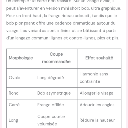
Un exemple : le carré bob revisité. Sur un visage ovale, il
peut s’aventurer en version mini short bob, ultra graphique.
Pour un front haut, la frange rideau adoucit, tandis que le
bob plongeant offre une cadence dramatique autour du
visage. Les variantes sont infinies et se bâtissent à partir
d’un langage commun : lignes et contre-lignes, pics et plis.
Coupe
Morphologie
Effet souhaité
recommandée
Harmonie sans
Ovale
Long dégradé
contrainte
Rond
Bob asymétrique
Allonger le visage
Carré
Frange effilée
Adoucir les angles
Coupe courte
Long
Réduire la hauteur
volumisée