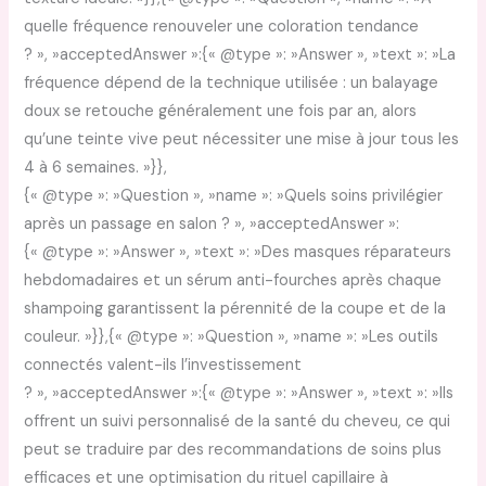
quelle fréquence renouveler une coloration tendance
? », »acceptedAnswer »:{« @type »: »Answer », »text »: »La
fréquence dépend de la technique utilisée : un balayage
doux se retouche généralement une fois par an, alors
qu’une teinte vive peut nécessiter une mise à jour tous les
4 à 6 semaines. »}},
{« @type »: »Question », »name »: »Quels soins privilégier
après un passage en salon ? », »acceptedAnswer »:
{« @type »: »Answer », »text »: »Des masques réparateurs
hebdomadaires et un sérum anti-fourches après chaque
shampoing garantissent la pérennité de la coupe et de la
couleur. »}},{« @type »: »Question », »name »: »Les outils
connectés valent-ils l’investissement
? », »acceptedAnswer »:{« @type »: »Answer », »text »: »Ils
offrent un suivi personnalisé de la santé du cheveu, ce qui
peut se traduire par des recommandations de soins plus
efficaces et une optimisation du rituel capillaire à