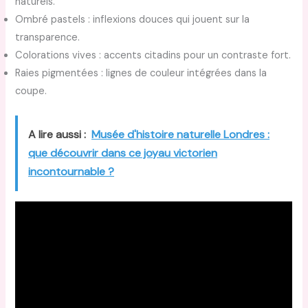
naturels.
Ombré pastels : inflexions douces qui jouent sur la
transparence.
Colorations vives : accents citadins pour un contraste fort.
Raies pigmentées : lignes de couleur intégrées dans la
coupe.
A lire aussi :
Musée d'histoire naturelle Londres :
que découvrir dans ce joyau victorien
incontournable ?