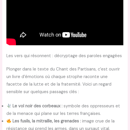
Les vers qui résonnent : décryptage des paroles engagées
Plonger dans le texte du Chant des Partisans, c’est ouvrir
un livre d’émotions où chaque strophe raconte une
facette de la lutte et de la fraternité. Voici un regard
sensible sur quelques passages clés :
Le vol noir des corbeaux :
symbole des oppresseurs et
de la menace qui plane sur les terres françaises.
Les fusils, la mitraille, les grenades :
image crue de la
résistance qui prend les armes, dans un sursaut vital.