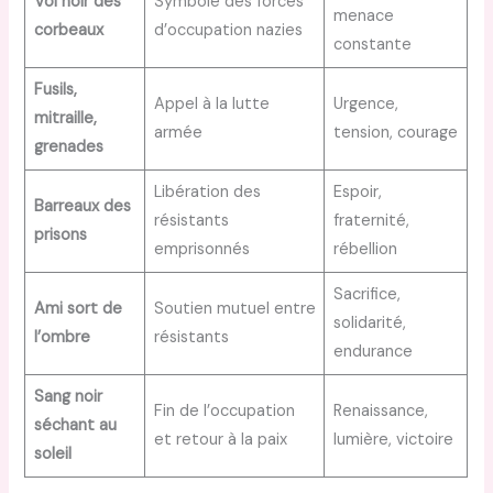
Vol noir des
Symbole des forces
menace
corbeaux
d’occupation nazies
constante
Fusils,
Appel à la lutte
Urgence,
mitraille,
armée
tension, courage
grenades
Libération des
Espoir,
Barreaux des
résistants
fraternité,
prisons
emprisonnés
rébellion
Sacrifice,
Ami sort de
Soutien mutuel entre
solidarité,
l’ombre
résistants
endurance
Sang noir
Fin de l’occupation
Renaissance,
séchant au
et retour à la paix
lumière, victoire
soleil