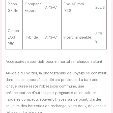
co
Ricoh
Compact
Fixe 40 mm
APS-C
262 g
di
GR IIIx
Expert
f/2.8
qu
A
Canon
375
Lé
EOS
Hybride
APS-C
Interchangeable
g
év
R50
Accessoires essentiels pour immortaliser chaque instant
Au-delà du boîtier, la photographie de voyage se construit
dans le soin apporté aux détails pratiques. La batterie
longue durée reste l’obsession commune, une
préoccupation d’autant plus prégnante qu’on sait les
modèles compacts souvent limités sur ce point. Garder
toujours des batteries de rechange, voire deux, devient un
réflexe indispensable.