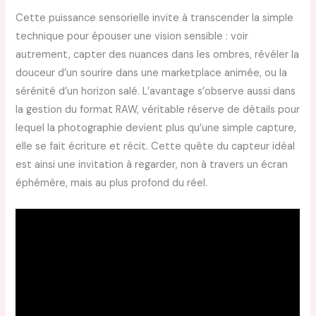
Cette puissance sensorielle invite à transcender la simple
technique pour épouser une vision sensible : voir
autrement, capter des nuances dans les ombres, révéler la
douceur d’un sourire dans une marketplace animée, ou la
sérénité d’un horizon salé. L’avantage s’observe aussi dans
la gestion du format RAW, véritable réserve de détails pour
lequel la photographie devient plus qu’une simple capture,
elle se fait écriture et récit. Cette quête du capteur idéal
est ainsi une invitation à regarder, non à travers un écran
éphémère, mais au plus profond du réel.