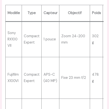
At
Modèle
Type
Capteur
Objectif
Poids
Po
Sony
au
Compact
Zoom 24-200
302
RX100
1 pouce
ra
Expert
mm
g
VII
vi
in
Qu
d’
Fujifilm
Compact
APS-C
478
vi
Fixe 23 mm f/2
X100VI
Expert
(40 MP)
g
hy
pla
d’
Ul