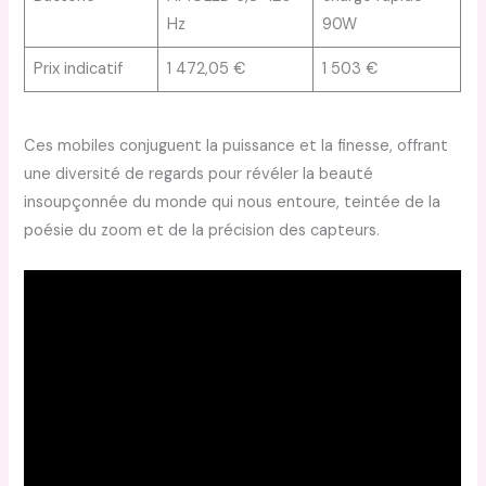
Hz
90W
Prix indicatif
1 472,05 €
1 503 €
Ces mobiles conjuguent la puissance et la finesse, offrant
une diversité de regards pour révéler la beauté
insoupçonnée du monde qui nous entoure, teintée de la
poésie du zoom et de la précision des capteurs.