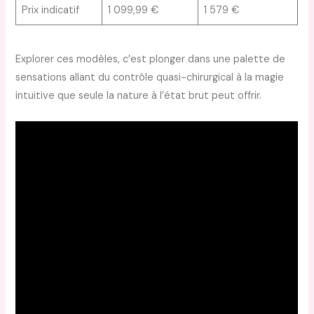
Prix indicatif
1 099,99 €
1 579 €
Explorer ces modèles, c’est plonger dans une palette de
sensations allant du contrôle quasi-chirurgical à la magie
intuitive que seule la nature à l’état brut peut offrir.