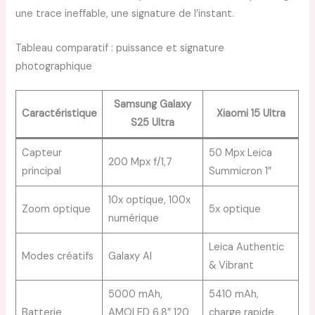
une trace ineffable, une signature de l’instant.
Tableau comparatif : puissance et signature
photographique
Samsung Galaxy
Caractéristique
Xiaomi 15 Ultra
S25 Ultra
Capteur
50 Mpx Leica
200 Mpx f/1,7
principal
Summicron 1”
10x optique, 100x
Zoom optique
5x optique
numérique
Leica Authentic
Modes créatifs
Galaxy AI
& Vibrant
5000 mAh,
5410 mAh,
Batterie
AMOLED 6,8” 120
charge rapide