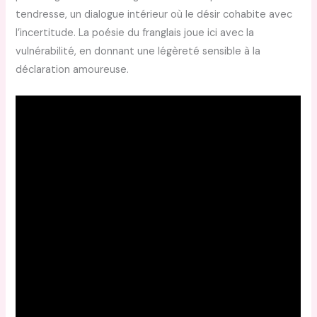
tendresse, un dialogue intérieur où le désir cohabite avec
l’incertitude. La poésie du franglais joue ici avec la
vulnérabilité, en donnant une légèreté sensible à la
déclaration amoureuse.