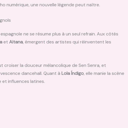
écho numérique, une nouvelle légende peut naître.
agnols
e espagnole ne se résume plus à un seul refrain. Aux côtés
a
et
Aitana
, émergent des artistes qui réinventent les
ut croiser la douceur mélancolique de Sen Senra, et
ervescence dancehall. Quant à
Lola Índigo
, elle manie la scène
et influences latines.