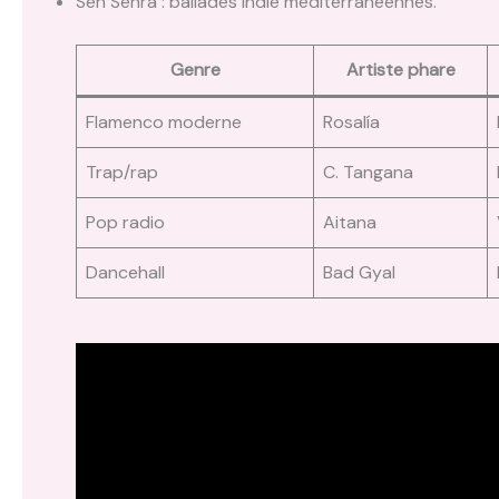
Sen Senra : ballades indie méditerranéennes.
Genre
Artiste phare
Flamenco moderne
Rosalía
Trap/rap
C. Tangana
Pop radio
Aitana
Dancehall
Bad Gyal