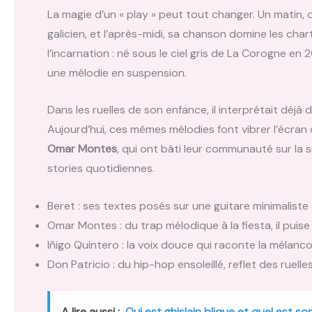
La magie d’un « play » peut tout changer. Un matin,
galicien, et l’après-midi, sa chanson domine les char
l’incarnation : né sous le ciel gris de La Corogne en 
une mélodie en suspension.
Dans les ruelles de son enfance, il interprétait déjà
Aujourd’hui, ces mêmes mélodies font vibrer l’écra
Omar Montes
, qui ont bâti leur communauté sur la s
stories quotidiennes.
Beret : ses textes posés sur une guitare minimaliste 
Omar Montes : du trap mélodique à la fiesta, il pui
Iñigo Quintero : la voix douce qui raconte la mélanc
Don Patricio : du hip-hop ensoleillé, reflet des ruel
A lire aussi :
Qui est ghislain blique et quel est s