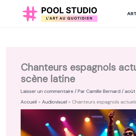
Aller
au
AR
contenu
Chanteurs espagnols actue
scène latine
Laisser un commentaire
/ Par
Camille Bernard
/
août
Accueil
Audiovisuel
Chanteurs espagnols actuels :