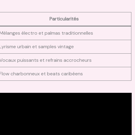
Particularités
Mélanges électro et palmas traditionnelles
Lyrisme urbain et samples vintage
Vocaux puissants et refrains accrocheurs
Flow charbonneux et beats caribéens