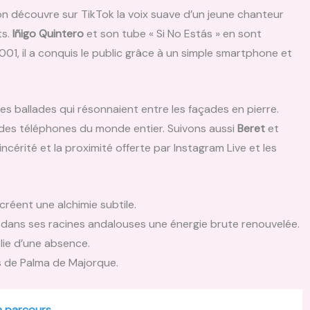
 on découvre sur TikTok la voix suave d’un jeune chanteur
ts.
Iñigo Quintero
et son tube « Si No Estás » en sont
2001, il a conquis le public grâce à un simple smartphone et
 des ballades qui résonnaient entre les façades en pierre.
n des téléphones du monde entier. Suivons aussi
Beret
et
incérité et la proximité offerte par Instagram Live et les
créent une alchimie subtile.
se dans ses racines andalouses une énergie brute renouvelée.
olie d’une absence.
les de Palma de Majorque.
on parcours