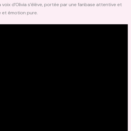
 voix d’Olivia s’élève, portée par une fanbase attentive et
e et émotion pure.