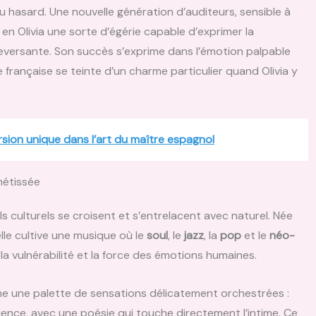
u hasard. Une nouvelle génération d’auditeurs, sensible à
 en Olivia une sorte d’égérie capable d’exprimer la
eversante. Son succès s’exprime dans l’émotion palpable
e française se teinte d’un charme particulier quand Olivia y
sion unique dans l’art du maître espagnol
métissée
ls culturels se croisent et s’entrelacent avec naturel. Née
le cultive une musique où le
soul
, le
jazz
, la
pop
et le
néo-
a vulnérabilité et la force des émotions humaines.
e une palette de sensations délicatement orchestrées :
lience, avec une poésie qui touche directement l’intime. Ce