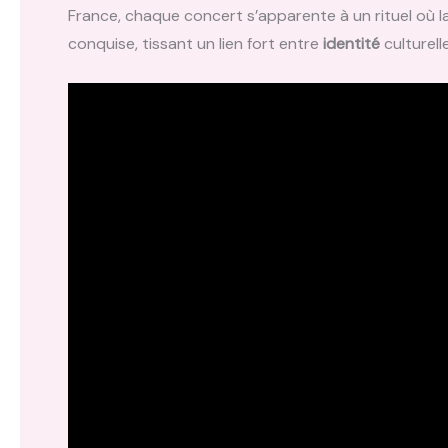
France, chaque concert s’apparente à un rituel où la
conquise, tissant un lien fort entre
identité
culturell