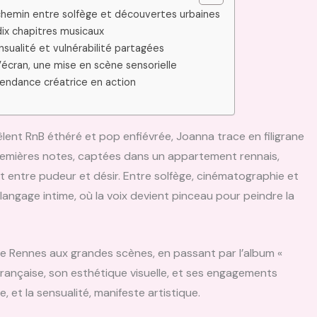
chemin entre solfège et découvertes urbaines
dix chapitres musicaux
nsualité et vulnérabilité partagées
l’écran, une mise en scène sensorielle
pendance créatrice en action
êlent RnB éthéré et pop enfiévrée, Joanna trace en filigrane
 premières notes, captées dans un appartement rennais,
t entre pudeur et désir. Entre solfège, cinématographie et
 langage intime, où la voix devient pinceau pour peindre la
e Rennes aux grandes scènes, en passant par l’album «
française, son esthétique visuelle, et ses engagements
ce, et la sensualité, manifeste artistique.