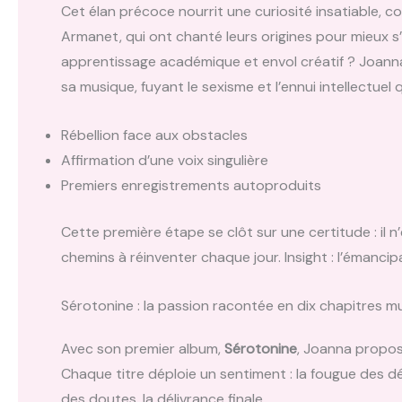
Cet élan précoce nourrit une curiosité insatiable, c
Armanet, qui ont chanté leurs origines pour mieux 
apprentissage académique et envol créatif ? Joanna 
sa musique, fuyant le sexisme et l’ennui intellectuel q
Rébellion face aux obstacles
Affirmation d’une voix singulière
Premiers enregistrements autoproduits
Cette première étape se clôt sur une certitude : il n
chemins à réinventer chaque jour. Insight : l’émanci
Sérotonine : la passion racontée en dix chapitres m
Avec son premier album,
Sérotonine
, Joanna propos
Chaque titre déploie un sentiment : la fougue des débu
des doutes, la délivrance finale.