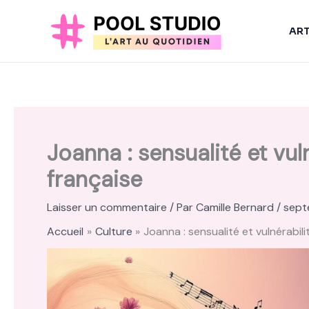
Aller
au
AR
contenu
Joanna : sensualité et vu
française
Laisser un commentaire
/ Par
Camille Bernard
/
sept
Accueil
Culture
Joanna : sensualité et vulnérabil