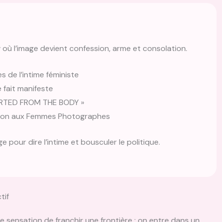
où l’image devient confession, arme et consolation.
 de l’intime féministe
 fait manifeste
ARTED FROM THE BODY »
tion aux Femmes Photographes
e pour dire l’intime et bousculer le politique.
tif
e sensation de franchir une frontière : on entre dans un