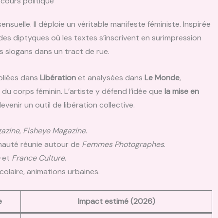
scours politique
nsuelle. Il déploie un véritable manifeste féministe. Inspirée
e des diptyques où les textes s’inscrivent en surimpression
s slogans dans un tract de rue.
bliées dans
Libération
et analysées dans
Le Monde
,
du corps féminin. L’artiste y défend l’idée que
la mise en
enir un outil de libération collective.
azine
,
Fisheye Magazine
.
nauté réunie autour de
Femmes Photographes
.
et
France Culture
.
scolaire, animations urbaines.
e
Impact estimé (2026)