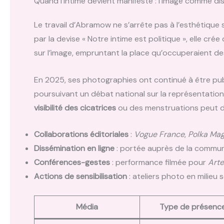
Quand l’intime devient manifeste : l’image comme di
Le travail d’Abramow ne s’arrête pas à l’esthétique se
par la devise « Notre intime est politique », elle cré
sur l’image, empruntant la place qu’occuperaient de
En 2025, ses photographies ont continué à être pu
poursuivant un débat national sur la représentation 
visibilité des cicatrices
ou des menstruations peut dev
Collaborations éditoriales
:
Vogue France
,
Polka Mag
Dissémination en ligne
: portée auprès de la commu
Conférences-gestes
: performance filmée pour
Arte
Actions de sensibilisation
: ateliers photo en milieu 
Média
Type de présenc