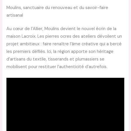
Moulins, sanctuaire du renouveau et du savoir-faire
artisanal
Au cœur de l’Allier, Moulins devient le nouvel écrin de la
maison Lacroix. Les pierres ocres des ateliers dévoilent un
projet ambitieux : faire renaître l’âme créative qui a bercé
les premiers défilés. Ici, la région apporte son héritage
d’artisans du textile, tisserands et plumassiers se
mobilisent pour restituer l’authenticité d’autrefois.