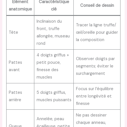
Élément
Caractéristique
Conseil de dessin
anatomique
clé
Inclinaison du
Tracer la ligne truffe/
front, truffe
Tête
œil/oreille pour guider
allongée, museau
la composition
rond
4 doigts griffus +
Observer doigts par
Pattes
petit pouce,
segments; éviter le
avant
finesse des
surchargement
muscles
Focus sur l’équilibre
Pattes
5 doigts griffus,
entre longévité et
arrière
muscles puissants
finesse
Ne pas dessiner
Annelée, peau
chaque anneau,
Queue
écailleuse, petite