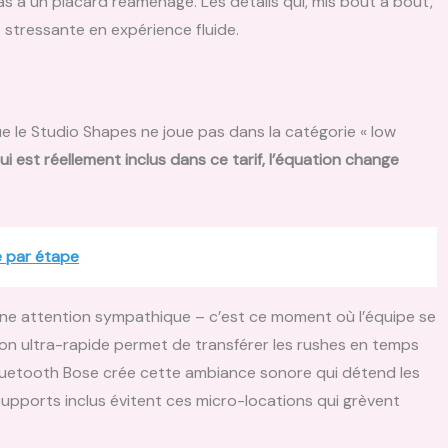
s à un placard réaménagé. Les détails qui, mis bout à bout,
 stressante en expérience fluide.
ue le Studio Shapes ne joue pas dans la catégorie « low
est réellement inclus dans ce tarif, l’équation change
 par étape
une attention sympathique – c’est ce moment où l’équipe se
ion ultra-rapide permet de transférer les rushes en temps
e Bluetooth Bose crée cette ambiance sonore qui détend les
supports inclus évitent ces micro-locations qui grèvent