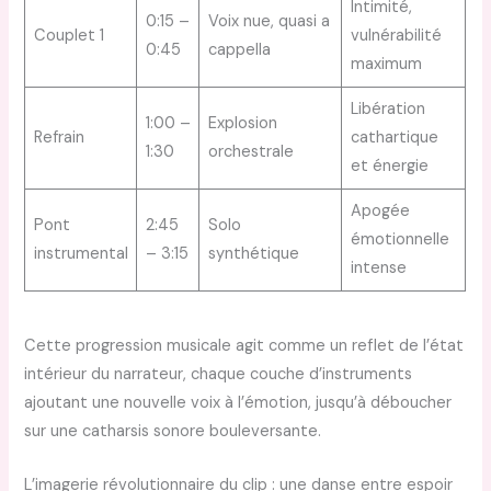
Intimité,
0:15 –
Voix nue, quasi a
Couplet 1
vulnérabilité
0:45
cappella
maximum
Libération
1:00 –
Explosion
Refrain
cathartique
1:30
orchestrale
et énergie
Apogée
Pont
2:45
Solo
émotionnelle
instrumental
– 3:15
synthétique
intense
Cette progression musicale agit comme un reflet de l’état
intérieur du narrateur, chaque couche d’instruments
ajoutant une nouvelle voix à l’émotion, jusqu’à déboucher
sur une catharsis sonore bouleversante.
L’imagerie révolutionnaire du clip : une danse entre espoir